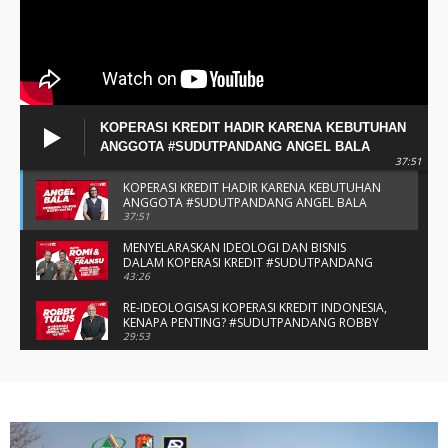
KOPERASI KREDIT HADIR KARENA KEBUTUHAN
ANGGOTA #SUDUTPANDANG ANGEL BALA
37:51
KOPERASI KREDIT HADIR KARENA KEBUTUHAN
ANGGOTA #SUDUTPANDANG ANGEL BALA
37:51
MENYELARASKAN IDEOLOGI DAN BISNIS
DALAM KOPERASI KREDIT #SUDUTPANDANG
BAPAK ROMI & BAPAK FRANSU
43:26
RE-IDEOLOGISASI KOPERASI KREDIT INDONESIA,
KENAPA PENTING? #SUDUTPANDANG ROBBY
TULUS
29:53
#SUDUTPANDANG DULCE & ALLYCE - DUA
PELAJAR ASAL KUPANG YANG MENELITI KAKAO
DI SIKKA
14:05
SPIRIT SAHABAT DAN SAUDARA SMP KATOLIK
NAIKOTEN #SUDUTPANDANG ROMO