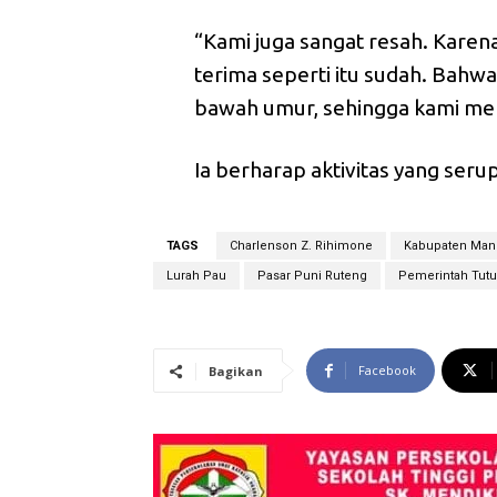
“Kami juga sangat resah. Karen
terima seperti itu sudah. Bahwa
bawah umur, sehingga kami mer
Ia berharap aktivitas yang serupa
TAGS
Charlenson Z. Rihimone
Kabupaten Man
Lurah Pau
Pasar Puni Ruteng
Pemerintah Tutu
Facebook
Bagikan