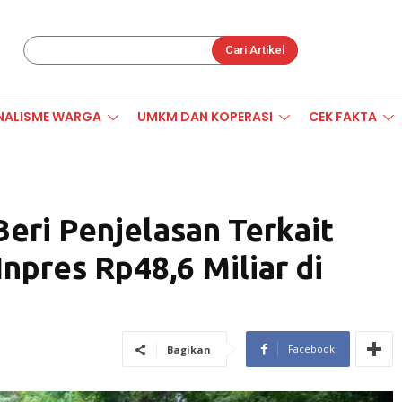
Cari Artikel
NALISME WARGA
UMKM DAN KOPERASI
CEK FAKTA
eri Penjelasan Terkait
pres Rp48,6 Miliar di
Facebook
Bagikan