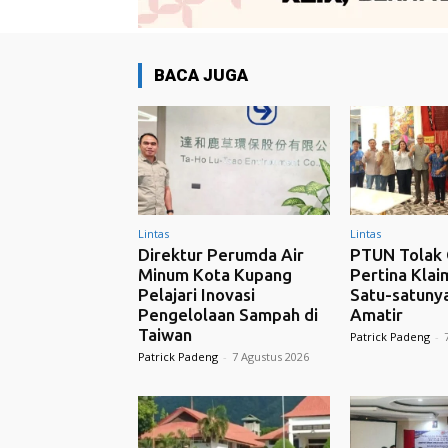
BACA JUGA
Lintas
Lintas
Direktur Perumda Air
PTUN Tolak 
Minum Kota Kupang
Pertina Klai
Pelajari Inovasi
Satu-satunya
Pengelolaan Sampah di
Amatir
Taiwan
Patrick Padeng
-
Patrick Padeng
-
7 Agustus 2026