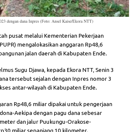
2023 dengan dana Inpres (Foto: Ansel Kaise/Ekora NTT)
ah pusat melalui Kementerian Pekerjaan
PUPR) mengalokasikan anggaran Rp48,6
angunan jalan daerah di Kabupaten Ende.
elmus Sugu Djawa, kepada Ekora NTT, Senin 3
ana tersebut sejalan dengan Inpres nomor 3
kses antar-wilayah di Kabupaten Ende.
an Rp48,6 miliar dipakai untuk pengerjaan
r Ndona-Aekipa dengan pagu dana sebesar
lometer dan jalur Puukungu-Orakose-
0 miliar sepanjang 10 kilometer.