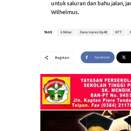
untuk saluran dan bahu jalan, ja
Wilhelmus.
TAGS
6 Miliar
Dana Inpres Rp48
NTT
Facebook
Bagikan