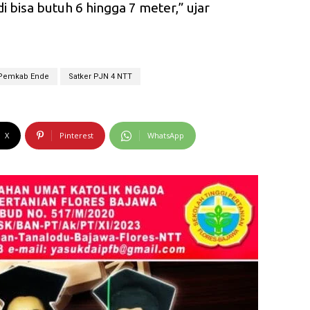
di bisa butuh 6 hingga 7 meter,” ujar
Pemkab Ende
Satker PJN 4 NTT
X
Pinterest
WhatsApp