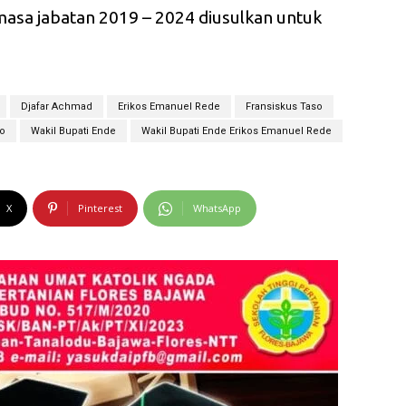
asa jabatan 2019 – 2024 diusulkan untuk
Djafar Achmad
Erikos Emanuel Rede
Fransiskus Taso
so
Wakil Bupati Ende
Wakil Bupati Ende Erikos Emanuel Rede
X
Pinterest
WhatsApp