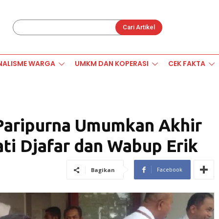
Cari Artikel
NALISME WARGA
UMKM DAN KOPERASI
CEK FAKTA
Paripurna Umumkan Akhir
ti Djafar dan Wabup Erik
Facebook
Bagikan