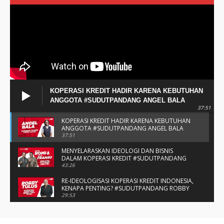
KOPERASI KREDIT HADIR KARENA KEBUTUHAN
ANGGOTA #SUDUTPANDANG ANGEL BALA
37:51
KOPERASI KREDIT HADIR KARENA KEBUTUHAN
ANGGOTA #SUDUTPANDANG ANGEL BALA
37:51
MENYELARASKAN IDEOLOGI DAN BISNIS
DALAM KOPERASI KREDIT #SUDUTPANDANG
BAPAK ROMI & BAPAK FRANSU
43:26
RE-IDEOLOGISASI KOPERASI KREDIT INDONESIA,
KENAPA PENTING? #SUDUTPANDANG ROBBY
TULUS
29:53
#SUDUTPANDANG DULCE & ALLYCE - DUA
PELAJAR ASAL KUPANG YANG MENELITI KAKAO