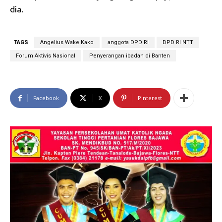
dia.
TAGS
Angelius Wake Kako
anggota DPD RI
DPD RI NTT
Forum Aktivis Nasional
Penyerangan ibadah di Banten
Facebook
X
Pinterest