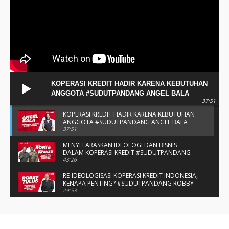
KOPERASI KREDIT HADIR KARENA KEBUTUHAN
ANGGOTA #SUDUTPANDANG ANGEL BALA
37:51
KOPERASI KREDIT HADIR KARENA KEBUTUHAN
ANGGOTA #SUDUTPANDANG ANGEL BALA
37:51
MENYELARASKAN IDEOLOGI DAN BISNIS
DALAM KOPERASI KREDIT #SUDUTPANDANG
BAPAK ROMI & BAPAK FRANSU
43:26
RE-IDEOLOGISASI KOPERASI KREDIT INDONESIA,
KENAPA PENTING? #SUDUTPANDANG ROBBY
TULUS
29:53
#SUDUTPANDANG DULCE & ALLYCE - DUA
PELAJAR ASAL KUPANG YANG MENELITI KAKAO
DI SIKKA
14:05