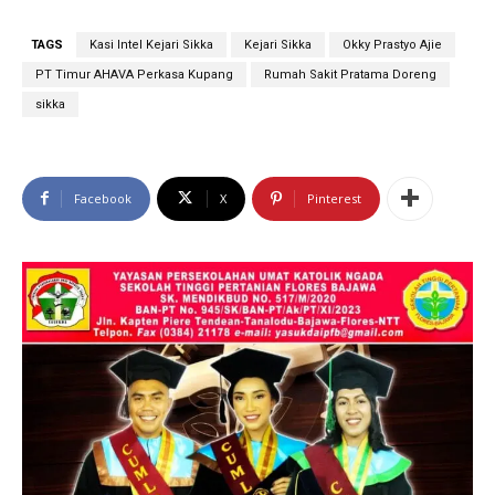
TAGS
Kasi Intel Kejari Sikka
Kejari Sikka
Okky Prastyo Ajie
PT Timur AHAVA Perkasa Kupang
Rumah Sakit Pratama Doreng
sikka
Facebook
X
Pinterest