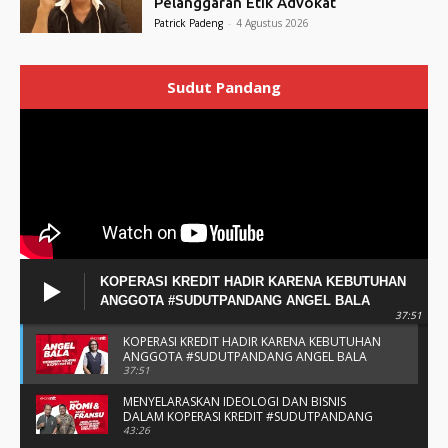
Pelanggaran Etik Advokat
Patrick Padeng
-
4 Agustus 2026
Sudut Pandang
KOPERASI KREDIT HADIR KARENA KEBUTUHAN
ANGGOTA #SUDUTPANDANG ANGEL BALA
37:51
KOPERASI KREDIT HADIR KARENA KEBUTUHAN
ANGGOTA #SUDUTPANDANG ANGEL BALA
37:51
MENYELARASKAN IDEOLOGI DAN BISNIS
DALAM KOPERASI KREDIT #SUDUTPANDANG
BAPAK ROMI & BAPAK FRANSU
43:26