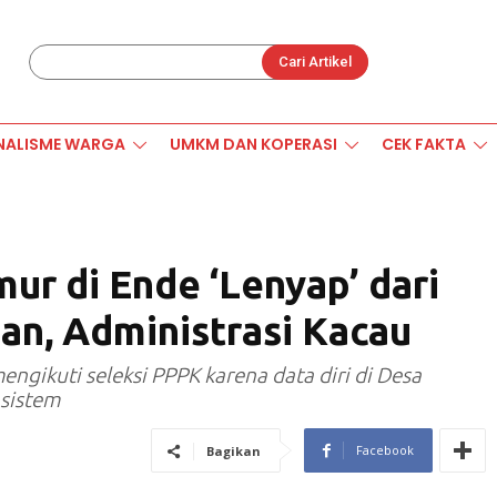
Cari Artikel
NALISME WARGA
UMKM DAN KOPERASI
CEK FAKTA
r di Ende ‘Lenyap’ dari
an, Administrasi Kacau
ngikuti seleksi PPPK karena data diri di Desa
sistem
Facebook
Bagikan