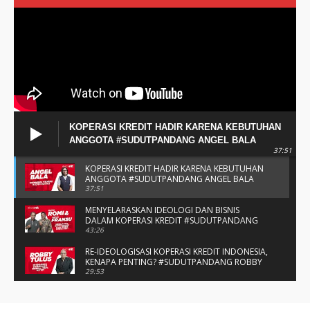
KOPERASI KREDIT HADIR KARENA KEBUTUHAN
ANGGOTA #SUDUTPANDANG ANGEL BALA
37:51
KOPERASI KREDIT HADIR KARENA KEBUTUHAN
ANGGOTA #SUDUTPANDANG ANGEL BALA
37:51
MENYELARASKAN IDEOLOGI DAN BISNIS
DALAM KOPERASI KREDIT #SUDUTPANDANG
BAPAK ROMI & BAPAK FRANSU
43:26
RE-IDEOLOGISASI KOPERASI KREDIT INDONESIA,
KENAPA PENTING? #SUDUTPANDANG ROBBY
TULUS
29:53
#SUDUTPANDANG DULCE & ALLYCE - DUA
PELAJAR ASAL KUPANG YANG MENELITI KAKAO