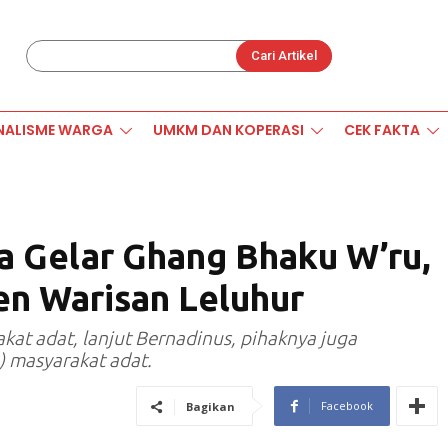
Cari Artikel
NALISME WARGA
UMKM DAN KOPERASI
CEK FAKTA
a Gelar Ghang Bhaku W’ru,
en Warisan Leluhur
at adat, lanjut Bernadinus, pihaknya juga
 masyarakat adat.
Facebook
Bagikan