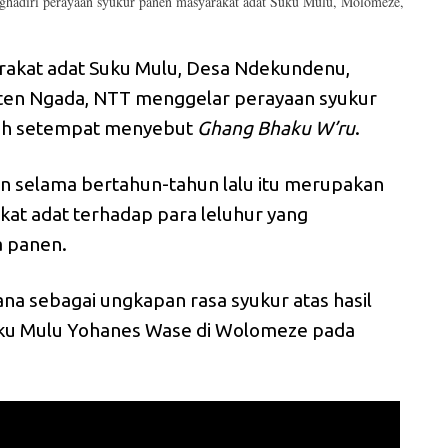
ghadiri perayaan syukur panen masyarakat adat Suku Mulu, Molomeze,
rakat adat Suku Mulu, Desa Ndekundenu,
en Ngada, NTT menggelar perayaan syukur
rah setempat menyebut
Ghang Bhaku W’ru
.
kan selama bertahun-tahun lalu itu merupakan
t adat terhadap para leluhur yang
a panen.
ana sebagai ungkapan rasa syukur atas hasil
Suku Mulu Yohanes Wase di Wolomeze pada