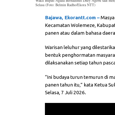
Wakil Bupati Ngada Bernadinus Dhey Ngebu saat men
Selasa (Foto: Belmin Radho/Ekora NTT)
Bajawa, Ekorantt.com –
Masya
Kecamatan Wolemeze, Kabupat
panen atau dalam bahasa dae
Warisan leluhur yang dilestari
bentuk penghormatan masyaraka
dilaksanakan setiap tahun pasc
“Ini budaya turun temurun di m
panen tahun itu,” kata Ketua 
Selasa, 7 Juli 2026.