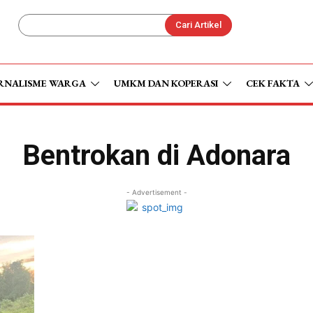
Cari Artikel
RNALISME WARGA
UMKM DAN KOPERASI
CEK FAKTA
Bentrokan di Adonara
- Advertisement -