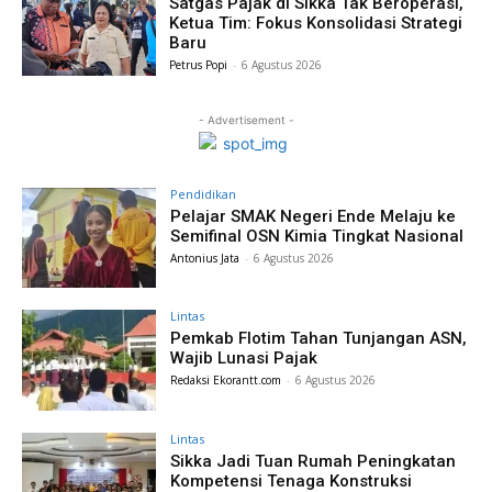
Satgas Pajak di Sikka Tak Beroperasi,
Ketua Tim: Fokus Konsolidasi Strategi
Baru
Petrus Popi
-
6 Agustus 2026
- Advertisement -
Pendidikan
Pelajar SMAK Negeri Ende Melaju ke
Semifinal OSN Kimia Tingkat Nasional
Antonius Jata
-
6 Agustus 2026
Lintas
Pemkab Flotim Tahan Tunjangan ASN,
Wajib Lunasi Pajak
Redaksi Ekorantt.com
-
6 Agustus 2026
Lintas
Sikka Jadi Tuan Rumah Peningkatan
Kompetensi Tenaga Konstruksi