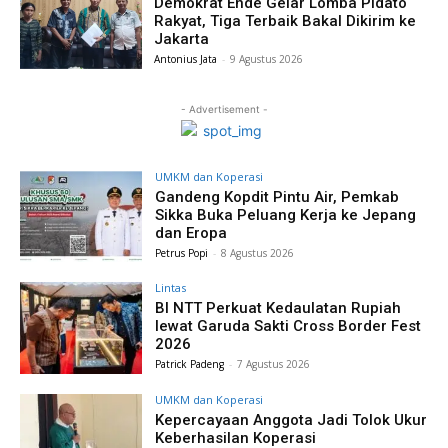
Demokrat Ende Gelar Lomba Pidato
Rakyat, Tiga Terbaik Bakal Dikirim ke
Jakarta
Antonius Jata
-
9 Agustus 2026
- Advertisement -
UMKM dan Koperasi
Gandeng Kopdit Pintu Air, Pemkab
Sikka Buka Peluang Kerja ke Jepang
dan Eropa
Petrus Popi
-
8 Agustus 2026
Lintas
BI NTT Perkuat Kedaulatan Rupiah
lewat Garuda Sakti Cross Border Fest
2026
Patrick Padeng
-
7 Agustus 2026
UMKM dan Koperasi
Kepercayaan Anggota Jadi Tolok Ukur
Keberhasilan Koperasi