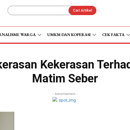
Cari Artikel
RNALISME WARGA
UMKM DAN KOPERASI
CEK FAKTA
kerasan Kekerasan Terh
Matim Seber
- Advertisement -