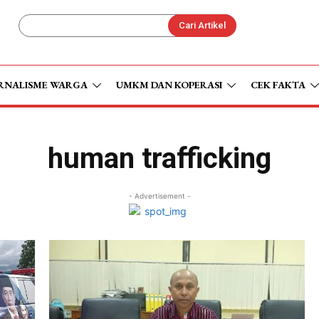
Cari Artikel
RNALISME WARGA
UMKM DAN KOPERASI
CEK FAKTA
human trafficking
- Advertisement -