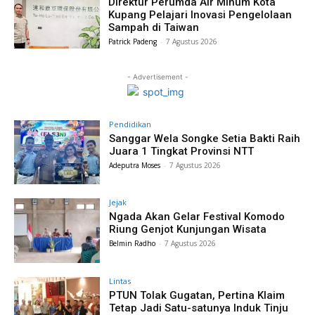
Direktur Perumda Air Minum Kota
Kupang Pelajari Inovasi Pengelolaan
Sampah di Taiwan
Patrick Padeng
-
7 Agustus 2026
- Advertisement -
Pendidikan
Sanggar Wela Songke Setia Bakti Raih
Juara 1 Tingkat Provinsi NTT
Adeputra Moses
-
7 Agustus 2026
Jejak
Ngada Akan Gelar Festival Komodo
Riung Genjot Kunjungan Wisata
Belmin Radho
-
7 Agustus 2026
Lintas
PTUN Tolak Gugatan, Pertina Klaim
Tetap Jadi Satu-satunya Induk Tinju