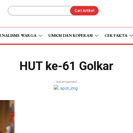
Cari Artikel
RNALISME WARGA
UMKM DAN KOPERASI
CEK FAKTA
HUT ke-61 Golkar
- Advertisement -