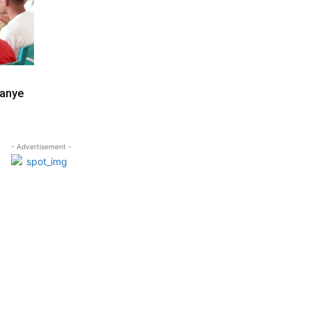
panye
- Advertisement -