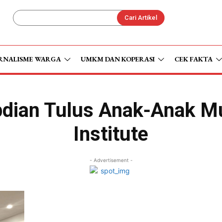
Cari Artikel
RNALISME WARGA
UMKM DAN KOPERASI
CEK FAKTA
bdian Tulus Anak-Anak M
Institute
- Advertisement -