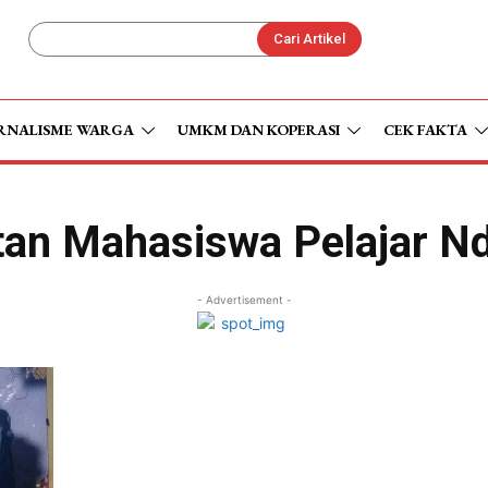
Cari Artikel
RNALISME WARGA
UMKM DAN KOPERASI
CEK FAKTA
tan Mahasiswa Pelajar N
- Advertisement -