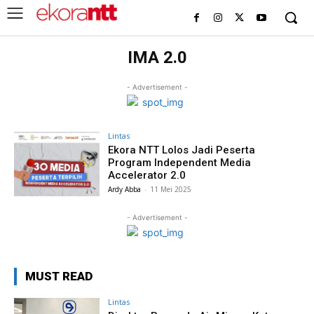
IMA 2.0
- Advertisement -
Lintas
Ekora NTT Lolos Jadi Peserta
Program Independent Media
Accelerator 2.0
Ardy Abba
-
11 Mei 2025
- Advertisement -
MUST READ
Lintas