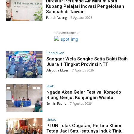
Direktur Perumda Air Minum Kota
Kupang Pelajari Inovasi Pengelolaan
Sampah di Taiwan
Patrick Padeng
-
7 Agustus 2026
- Advertisement -
Pendidikan
Sanggar Wela Songke Setia Bakti Raih
Juara 1 Tingkat Provinsi NTT
Adeputra Moses
-
7 Agustus 2026
Jejak
Ngada Akan Gelar Festival Komodo
Riung Genjot Kunjungan Wisata
Belmin Radho
-
7 Agustus 2026
Lintas
PTUN Tolak Gugatan, Pertina Klaim
Tetap Jadi Satu-satunya Induk Tinju