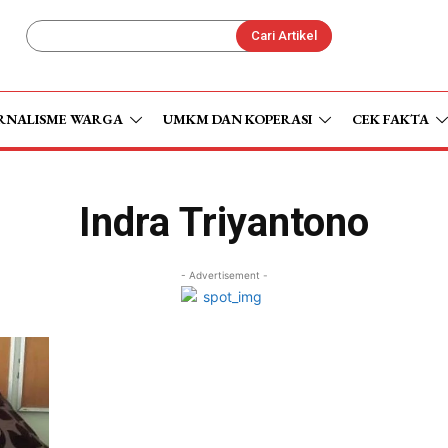
Cari Artikel
RNALISME WARGA
UMKM DAN KOPERASI
CEK FAKTA
Indra Triyantono
- Advertisement -