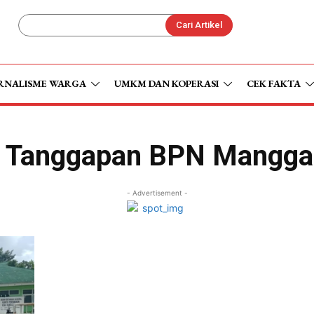
Cari Artikel
RNALISME WARGA
UMKM DAN KOPERASI
CEK FAKTA
i Tanggapan BPN Mangga
- Advertisement -