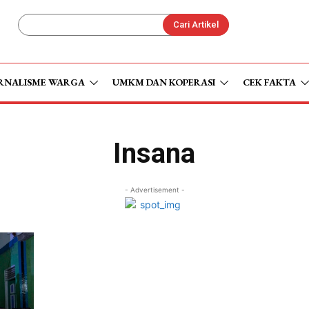
Cari Artikel
RNALISME WARGA
UMKM DAN KOPERASI
CEK FAKTA
Insana
- Advertisement -