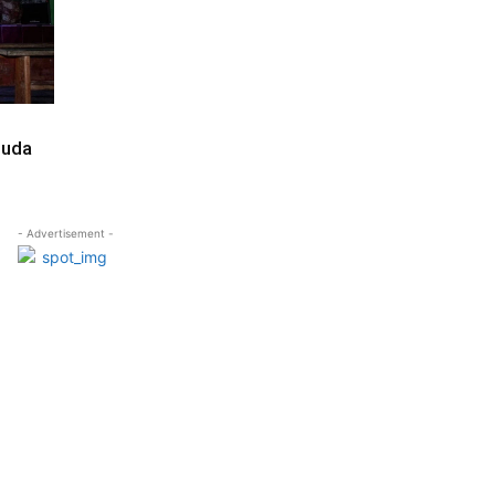
muda
- Advertisement -