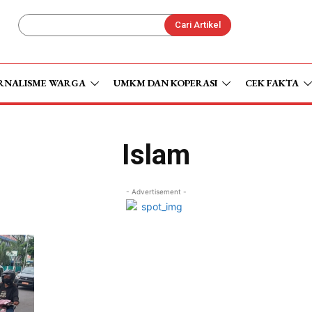
Cari Artikel
RNALISME WARGA
UMKM DAN KOPERASI
CEK FAKTA
Islam
- Advertisement -