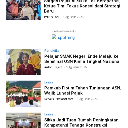
Satgas Pajak di Sikka Tak Beroperasi,
Ketua Tim: Fokus Konsolidasi Strategi
Baru
Petrus Popi
-
6 Agustus 2026
- Advertisement -
Pendidikan
Pelajar SMAK Negeri Ende Melaju ke
Semifinal OSN Kimia Tingkat Nasional
Antonius Jata
-
6 Agustus 2026
Lintas
Pemkab Flotim Tahan Tunjangan ASN,
Wajib Lunasi Pajak
Redaksi Ekorantt.com
-
6 Agustus 2026
Lintas
Sikka Jadi Tuan Rumah Peningkatan
Kompetensi Tenaga Konstruksi