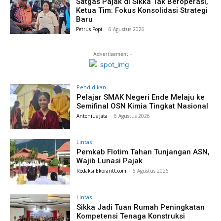
Satgas Pajak di Sikka Tak Beroperasi,
Ketua Tim: Fokus Konsolidasi Strategi
Baru
Petrus Popi
-
6 Agustus 2026
- Advertisement -
Pendidikan
Pelajar SMAK Negeri Ende Melaju ke
Semifinal OSN Kimia Tingkat Nasional
Antonius Jata
-
6 Agustus 2026
Lintas
Pemkab Flotim Tahan Tunjangan ASN,
Wajib Lunasi Pajak
Redaksi Ekorantt.com
-
6 Agustus 2026
Lintas
Sikka Jadi Tuan Rumah Peningkatan
Kompetensi Tenaga Konstruksi