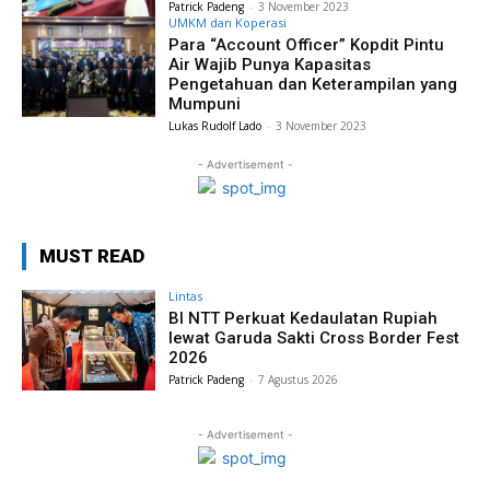
Patrick Padeng
-
3 November 2023
UMKM dan Koperasi
Para “Account Officer” Kopdit Pintu
Air Wajib Punya Kapasitas
Pengetahuan dan Keterampilan yang
Mumpuni
Lukas Rudolf Lado
-
3 November 2023
- Advertisement -
MUST READ
Lintas
BI NTT Perkuat Kedaulatan Rupiah
lewat Garuda Sakti Cross Border Fest
2026
Patrick Padeng
-
7 Agustus 2026
- Advertisement -