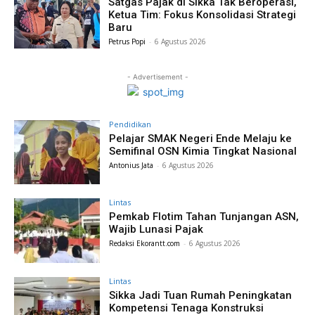
Satgas Pajak di Sikka Tak Beroperasi,
Ketua Tim: Fokus Konsolidasi Strategi
Baru
Petrus Popi
-
6 Agustus 2026
- Advertisement -
Pendidikan
Pelajar SMAK Negeri Ende Melaju ke
Semifinal OSN Kimia Tingkat Nasional
Antonius Jata
-
6 Agustus 2026
Lintas
Pemkab Flotim Tahan Tunjangan ASN,
Wajib Lunasi Pajak
Redaksi Ekorantt.com
-
6 Agustus 2026
Lintas
Sikka Jadi Tuan Rumah Peningkatan
Kompetensi Tenaga Konstruksi