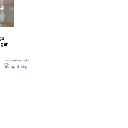
ga
ngan
- Advertisement -