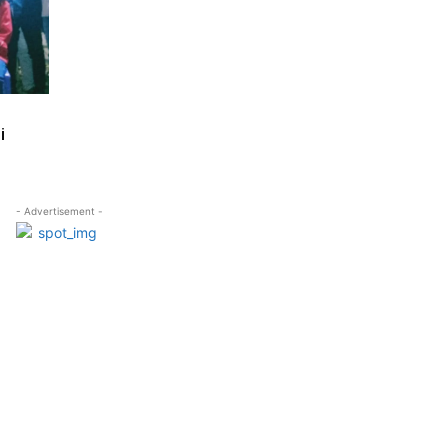
i
- Advertisement -