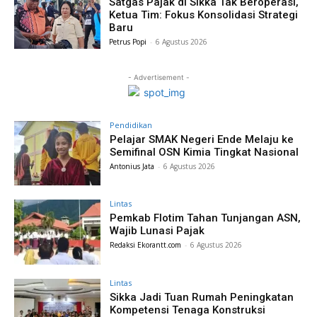
Satgas Pajak di Sikka Tak Beroperasi,
Ketua Tim: Fokus Konsolidasi Strategi
Baru
Petrus Popi
-
6 Agustus 2026
- Advertisement -
Pendidikan
Pelajar SMAK Negeri Ende Melaju ke
Semifinal OSN Kimia Tingkat Nasional
Antonius Jata
-
6 Agustus 2026
Lintas
Pemkab Flotim Tahan Tunjangan ASN,
Wajib Lunasi Pajak
Redaksi Ekorantt.com
-
6 Agustus 2026
Lintas
Sikka Jadi Tuan Rumah Peningkatan
Kompetensi Tenaga Konstruksi