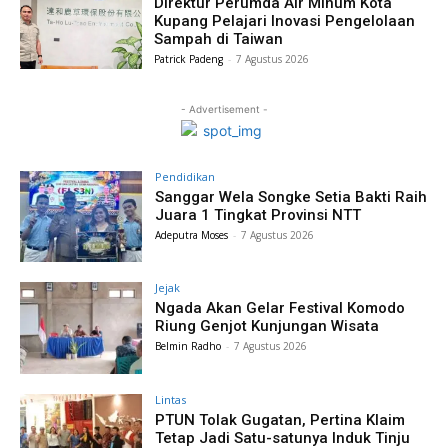
Direktur Perumda Air Minum Kota
Kupang Pelajari Inovasi Pengelolaan
Sampah di Taiwan
Patrick Padeng
-
7 Agustus 2026
- Advertisement -
Pendidikan
Sanggar Wela Songke Setia Bakti Raih
Juara 1 Tingkat Provinsi NTT
Adeputra Moses
-
7 Agustus 2026
Jejak
Ngada Akan Gelar Festival Komodo
Riung Genjot Kunjungan Wisata
Belmin Radho
-
7 Agustus 2026
Lintas
PTUN Tolak Gugatan, Pertina Klaim
Tetap Jadi Satu-satunya Induk Tinju