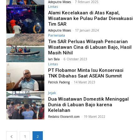
Adeputra Moses
-
7 Februari 2025
Lintas
Alami Kecelakaan di Atas Kapal,
Wisatawan ke Pulau Padar Dievakuasi
Tim SAR
Adeputra Moses
-
17 Januari 2024
Pariwisata
Tim SAR Perluas Wilayah Pencarian
Wisatawan Cina di Labuan Bajo, Hasil
Masih Nihil
Ian Bala
-
6 Oktober 2023
Lintas
PT Flobamor Minta Isu Konservasi
TNK Dibahas Saat ASEAN Summit
Patrick Padeng
-
14 Maret 2023
Jejak
Dua Wisatawan Domestik Meninggal
Dunia di Labuan Bajo karena
Kelelahan
Redaksi Ekorantt.com
-
19 Maret 2022
1
2