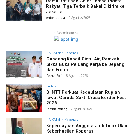
Demokrat Ende Gelar Lomba Pidato
Rakyat, Tiga Terbaik Bakal Dikirim ke
Jakarta
Antonius Jata
-
9 Agustus 2026
- Advertisement -
UMKM dan Koperasi
Gandeng Kopdit Pintu Air, Pemkab
Sikka Buka Peluang Kerja ke Jepang
dan Eropa
Petrus Popi
-
8 Agustus 2026
Lintas
BI NTT Perkuat Kedaulatan Rupiah
lewat Garuda Sakti Cross Border Fest
2026
Patrick Padeng
-
7 Agustus 2026
UMKM dan Koperasi
Kepercayaan Anggota Jadi Tolok Ukur
Keberhasilan Koperasi