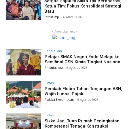
Satgas Pajak di Sikka Tak Beroperasi,
Ketua Tim: Fokus Konsolidasi Strategi
Baru
Petrus Popi
-
6 Agustus 2026
- Advertisement -
Pendidikan
Pelajar SMAK Negeri Ende Melaju ke
Semifinal OSN Kimia Tingkat Nasional
Antonius Jata
-
6 Agustus 2026
Lintas
Pemkab Flotim Tahan Tunjangan ASN,
Wajib Lunasi Pajak
Redaksi Ekorantt.com
-
6 Agustus 2026
Lintas
Sikka Jadi Tuan Rumah Peningkatan
Kompetensi Tenaga Konstruksi