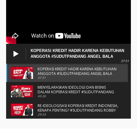
KOPERASI KREDIT HADIR KARENA KEBUTUHAN
ANGGOTA #SUDUTPANDANG ANGEL BALA
37:51
KOPERASI KREDIT HADIR KARENA KEBUTUHAN
ANGGOTA #SUDUTPANDANG ANGEL BALA
37:51
MENYELARASKAN IDEOLOGI DAN BISNIS
DALAM KOPERASI KREDIT #SUDUTPANDANG
BAPAK ROMI & BAPAK FRANSU
43:26
RE-IDEOLOGISASI KOPERASI KREDIT INDONESIA,
KENAPA PENTING? #SUDUTPANDANG ROBBY
TULUS
29:53
#SUDUTPANDANG DULCE & ALLYCE - DUA
PELAJAR ASAL KUPANG YANG MENELITI KAKAO
DI SIKKA
14:05