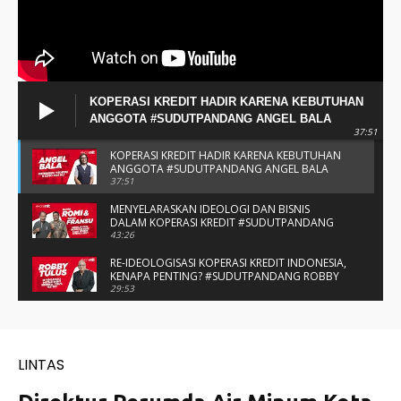
KOPERASI KREDIT HADIR KARENA KEBUTUHAN
ANGGOTA #SUDUTPANDANG ANGEL BALA
37:51
KOPERASI KREDIT HADIR KARENA KEBUTUHAN
ANGGOTA #SUDUTPANDANG ANGEL BALA
37:51
MENYELARASKAN IDEOLOGI DAN BISNIS
DALAM KOPERASI KREDIT #SUDUTPANDANG
BAPAK ROMI & BAPAK FRANSU
43:26
RE-IDEOLOGISASI KOPERASI KREDIT INDONESIA,
KENAPA PENTING? #SUDUTPANDANG ROBBY
TULUS
29:53
#SUDUTPANDANG DULCE & ALLYCE - DUA
PELAJAR ASAL KUPANG YANG MENELITI KAKAO
DI SIKKA
14:05
SPIRIT SAHABAT DAN SAUDARA SMP KATOLIK
NAIKOTEN #SUDUTPANDANG ROMO
AMANCHE OE NINU
16:37