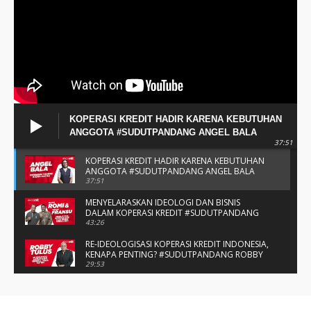
KOPERASI KREDIT HADIR KARENA KEBUTUHAN
ANGGOTA #SUDUTPANDANG ANGEL BALA
37:51
KOPERASI KREDIT HADIR KARENA KEBUTUHAN
ANGGOTA #SUDUTPANDANG ANGEL BALA
37:51
MENYELARASKAN IDEOLOGI DAN BISNIS
DALAM KOPERASI KREDIT #SUDUTPANDANG
BAPAK ROMI & BAPAK FRANSU
43:26
RE-IDEOLOGISASI KOPERASI KREDIT INDONESIA,
KENAPA PENTING? #SUDUTPANDANG ROBBY
TULUS
29:53
#SUDUTPANDANG DULCE & ALLYCE - DUA
PELAJAR ASAL KUPANG YANG MENELITI KAKAO
DI SIKKA
14:05