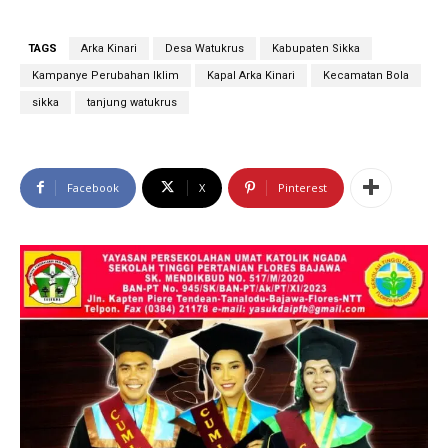
TAGS
Arka Kinari
Desa Watukrus
Kabupaten Sikka
Kampanye Perubahan Iklim
Kapal Arka Kinari
Kecamatan Bola
sikka
tanjung watukrus
Facebook
X
Pinterest