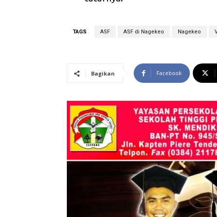
TAGS
ASF
ASF di Nagekeo
Nagekeo
Facebook
Bagikan