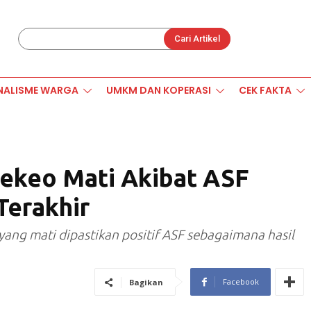
Cari Artikel
NALISME WARGA
UMKM DAN KOPERASI
CEK FAKTA
gekeo Mati Akibat ASF
Terakhir
ang mati dipastikan positif ASF sebagaimana hasil
Facebook
Bagikan