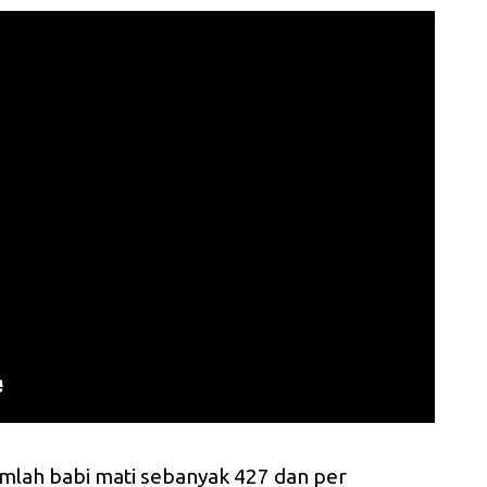
umlah babi mati sebanyak 427 dan per