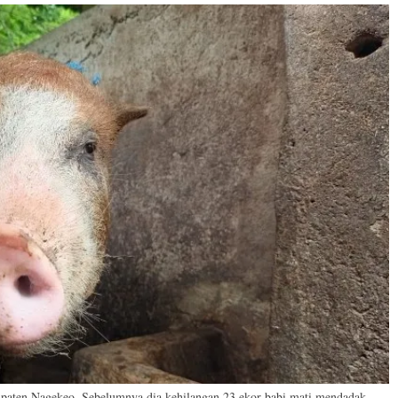
upaten Nagekeo. Sebelumnya dia kehilangan 23 ekor babi mati mendadak