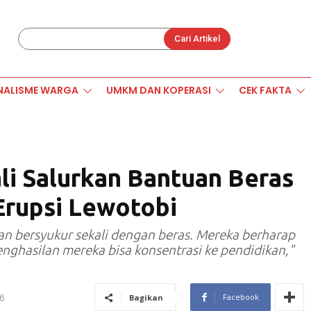
Cari Artikel
NALISME WARGA
UMKM DAN KOPERASI
CEK FAKTA
i Salurkan Bantuan Beras
Erupsi Lewotobi
 bersyukur sekali dengan beras. Mereka berharap
enghasilan mereka bisa konsentrasi ke pendidikan,"
6
Facebook
Bagikan