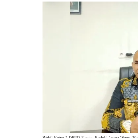
Wakil Ketua 2 DPRD Ngada, Rudolf Aqroz Wogo (Fo