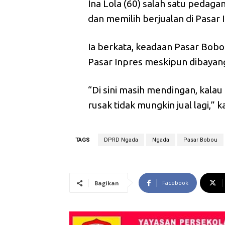
Ina Lola (60) salah satu pedag
dan memilih berjualan di Pasar 
Ia berkata, keadaan Pasar Bobo
Pasar Inpres meskipun dibayan
“Di sini masih mendingan, kala
rusak tidak mungkin jual lagi,” k
TAGS
DPRD Ngada
Ngada
Pasar Bobou
Facebook
Bagikan