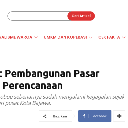
Cari Artikel
NALISME WARGA
UMKM DAN KOPERASI
CEK FAKTA
 Pembangunan Pasar
k Perencanaan
Bobou sebenarnya sudah mengalami kegagalan sejak
ri pusat Kota Bajawa.
Facebook
Bagikan