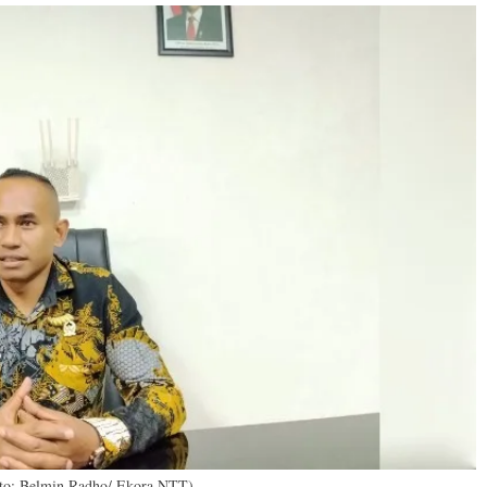
to: Belmin Radho/ Ekora NTT)