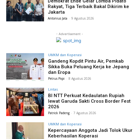
Demokrat Ende Gelar Lomba Pidato
Rakyat, Tiga Terbaik Bakal Dikirim ke
Jakarta
Antonius Jata
-
9 Agustus 2026
- Advertisement -
UMKM dan Koperasi
Gandeng Kopdit Pintu Air, Pemkab
Sikka Buka Peluang Kerja ke Jepang
dan Eropa
Petrus Popi
-
8 Agustus 2026
Lintas
BI NTT Perkuat Kedaulatan Rupiah
lewat Garuda Sakti Cross Border Fest
2026
Patrick Padeng
-
7 Agustus 2026
UMKM dan Koperasi
Kepercayaan Anggota Jadi Tolok Ukur
Keberhasilan Koperasi