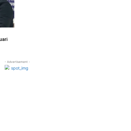
uari
- Advertisement -