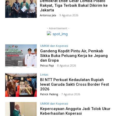
Demokrat Ende Gelar Lomba Pidato
Rakyat, Tiga Terbaik Bakal Dikirim ke
Jakarta
Antonius Jata
-
9 Agustus 2026
- Advertisement -
UMKM dan Koperasi
Gandeng Kopdit Pintu Air, Pemkab
Sikka Buka Peluang Kerja ke Jepang
dan Eropa
Petrus Popi
-
8 Agustus 2026
Lintas
BI NTT Perkuat Kedaulatan Rupiah
lewat Garuda Sakti Cross Border Fest
2026
Patrick Padeng
-
7 Agustus 2026
UMKM dan Koperasi
Kepercayaan Anggota Jadi Tolok Ukur
Keberhasilan Koperasi