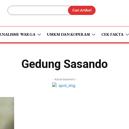
Cari Artikel
RNALISME WARGA
UMKM DAN KOPERASI
CEK FAKTA
Gedung Sasando
- Advertisement -