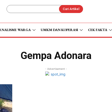
Cari Artikel
RNALISME WARGA
UMKM DAN KOPERASI
CEK FAKTA
Gempa Adonara
- Advertisement -