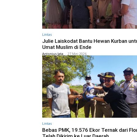
Lintas
Julie Laiskodat Bantu Hewan Kurban unt
Umat Muslim di Ende
Antonius Jata
-
27 Mei 2026
Lintas
Bebas PMK, 19.576 Ekor Ternak dari Flo
Telah Dikirim ke Luar Daerah