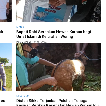
Lintas
uk
Bupati Robi Serahkan Hewan Kurban bagi
Umat Islam di Kelurahan Wuring
Petrus Popi
-
9 Juli 2022
Kesehatan
res
Distan Sikka Terjunkan Puluhan Tenaga
Keswan Periksa Kesehatan Hewan Kurban Idul