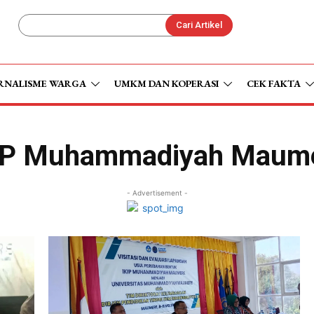
Cari Artikel
RNALISME WARGA
UMKM DAN KOPERASI
CEK FAKTA
IP Muhammadiyah Maum
- Advertisement -