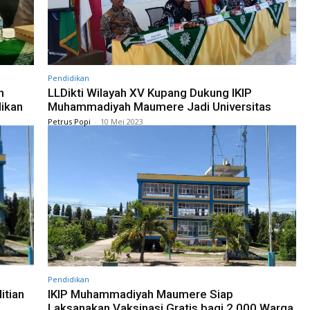
Pendidikan
h
LLDikti Wilayah XV Kupang Dukung IKIP
ikan
Muhammadiyah Maumere Jadi Universitas
Petrus Popi
-
10 Mei 2023
Pendidikan
itian
IKIP Muhammadiyah Maumere Siap
Laksanakan Vaksinasi Gratis bagi 2.000 Warga