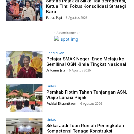
Satgas Pajak di Sikka Tak Beroperasi,
Ketua Tim: Fokus Konsolidasi Strategi
Baru
Petrus Popi
-
6 Agustus 2026
- Advertisement -
Pendidikan
Pelajar SMAK Negeri Ende Melaju ke
Semifinal OSN Kimia Tingkat Nasional
Antonius Jata
-
6 Agustus 2026
Lintas
Pemkab Flotim Tahan Tunjangan ASN,
Wajib Lunasi Pajak
Redaksi Ekorantt.com
-
6 Agustus 2026
Lintas
Sikka Jadi Tuan Rumah Peningkatan
Kompetensi Tenaga Konstruksi